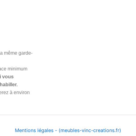
 la même garde-
rface minimum
i vous
abiller.
erez à environ
Mentions légales - (meubles-vinc-creations.fr)