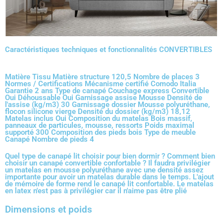
Caractéristiques techniques et fonctionnalités CONVERTIBLES
Matière Tissu Matière structure 120,5 Nombre de places 3
Normes / Certifications Mécanisme certifié Comodo Italia
Garantie 2 ans Type de canapé Couchage express Convertible
Oui Déhoussable Oui Garnissage assise Mousse Densité de
l'assise (kg/m3) 30 Garnissage dossier Mousse polyuréthane,
flocon silicone vierge Densité du dossier (kg/m3) 18,12
Matelas inclus Oui Composition du matelas Bois massif,
panneaux de particules, mousse, ressorts Poids maximal
supporté 300 Composition des pieds bois Type de meuble
Canapé Nombre de pieds 4
Quel type de canapé lit choisir pour bien dormir ? Comment bien
choisir un canapé convertible confortable ? Il faudra privilégier
un matelas en mousse polyuréthane avec une densité assez
importante pour avoir un matelas durable dans le temps. L'ajout
de mémoire de forme rend le canapé lit confortable. Le matelas
en latex n'est pas à privilégier car il n'aime pas être plié
Dimensions et poids